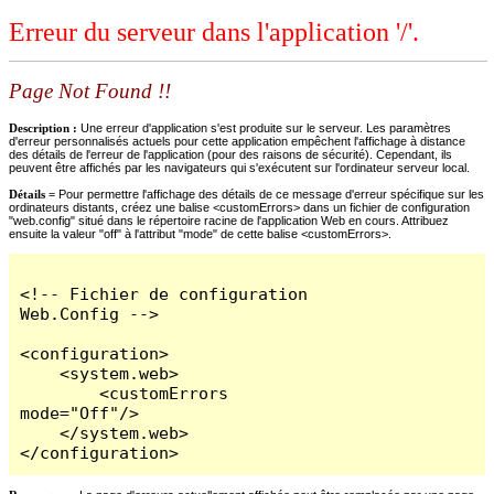
Erreur du serveur dans l'application '/'.
Page Not Found !!
Description :
Une erreur d'application s'est produite sur le serveur. Les paramètres
d'erreur personnalisés actuels pour cette application empêchent l'affichage à distance
des détails de l'erreur de l'application (pour des raisons de sécurité). Cependant, ils
peuvent être affichés par les navigateurs qui s'exécutent sur l'ordinateur serveur local.
Détails =
Pour permettre l'affichage des détails de ce message d'erreur spécifique sur les
ordinateurs distants, créez une balise <customErrors> dans un fichier de configuration
"web.config" situé dans le répertoire racine de l'application Web en cours. Attribuez
ensuite la valeur "off" à l'attribut "mode" de cette balise <customErrors>.
<!-- Fichier de configuration 
Web.Config -->

<configuration>

    <system.web>

        <customErrors 
mode="Off"/>

    </system.web>

</configuration>