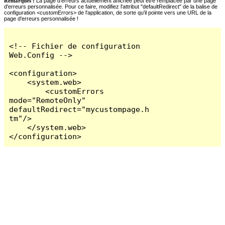
Remarques :
La page d'erreurs actuellement affichée peut être remplacée par une page
d'erreurs personnalisée. Pour ce faire, modifiez l'attribut "defaultRedirect" de la balise de
configuration <customErrors> de l'application, de sorte qu'il pointe vers une URL de la
page d'erreurs personnalisée !
<!-- Fichier de configuration 
Web.Config -->

<configuration>

    <system.web>

        <customErrors 
mode="RemoteOnly" 
defaultRedirect="mycustompage.h
tm"/>

    </system.web>

</configuration>