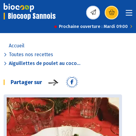
Biocoop Sannois
(s’ouvre dans une nou
Prochaine ouverture : Mardi 09:00
Accueil
Toutes nos recettes
Aiguillettes de poulet au coco...
Partager sur