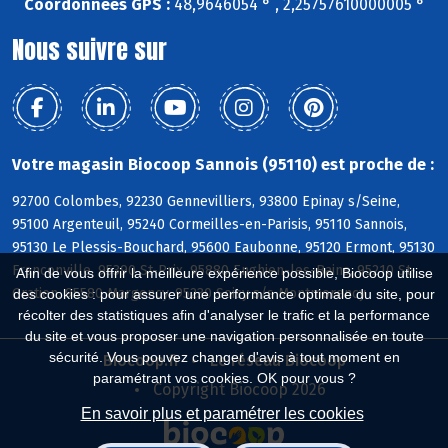
Coordonnées GPS :
48,9646054 ° , 2,25757610000005 °
Nous suivre sur
Votre magasin Biocoop Sannois (95110) est proche de :
92700 Colombes, 92230 Gennevilliers, 93800 Epinay s/Seine,
95100 Argenteuil, 95240 Cormeilles-en-Parisis, 95110 Sannois,
95130 Le Plessis-Bouchard, 95600 Eaubonne, 95120 Ermont, 95130
Franconville, 95390 St-Prix, 95880 Enghien-les-Bains, 95210 St-
Afin de vous offrir la meilleure expérience possible, Biocoop utilise
Gratien, 95580 Margency, 95230 Soisy s/s Montmorency
des cookies : pour assurer une performance optimale du site, pour
récolter des statistiques afin d'analyser le trafic et la performance
du site et vous proposer une navigation personnalisée en toute
sécurité. Vous pouvez changer d'avis à tout moment en
Biocoop.fr
Le réseau Biocoop
paramétrant vos cookies. OK pour vous ?
Copyright Biocoop 2026
En savoir plus et paramétrer les cookies