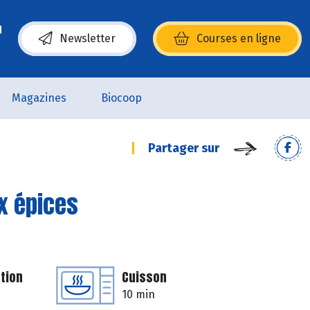
Newsletter
Courses en ligne
(s’ouvre dans une nouvelle fenêtre)
Magazines
Biocoop
Partager sur
ux épices
tion
Cuisson
10 min