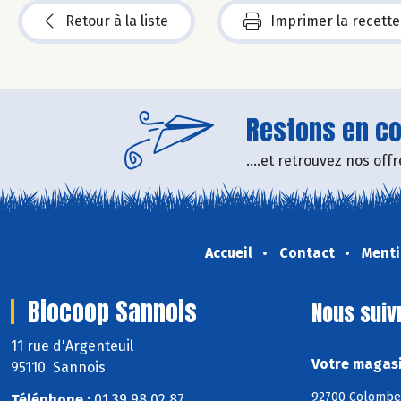
Retour à la liste
Imprimer la recette
Restons en con
....et retrouvez nos of
Accueil
Contact
Menti
Biocoop Sannois
Nous suiv
11 rue d'Argenteuil
Votre magasi
95110 Sannois
92700 Colombes,
Téléphone :
01 39 98 02 87