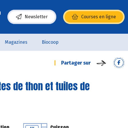
Newsletter
Courses en ligne
(s’ouvre dans une nouvelle fenêtre)
Magazines
Biocoop
Partager sur
es de thon et tuiles de
tion
Cuisson