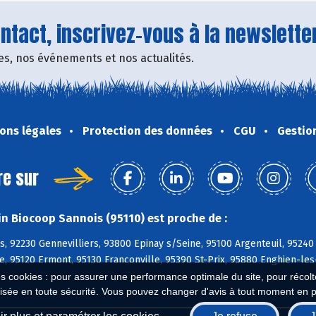
tact, inscrivez-vous à la newsletter
fres, nos événements et nos actualités.
ons légales
Protection des données
CGU
Gestio
re sur
n Biocoop Sannois (95110) est proche de :
 92230 Gennevilliers, 93800 Epinay s/Seine, 95100 Argenteuil, 95240 
 95120 Ermont, 95130 Franconville, 95390 St-Prix, 95880 Enghien-les-
es cookies : pour assurer une performance optimale du site, pour récolter
isée en toute sécurité. Vous pouvez changer d'avis à tout moment en 