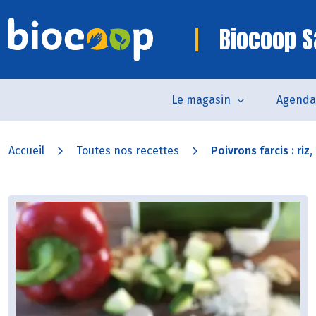
Biocoop S
Le magasin
Agenda
Accueil
Toutes nos recettes
Poivrons farcis : riz,