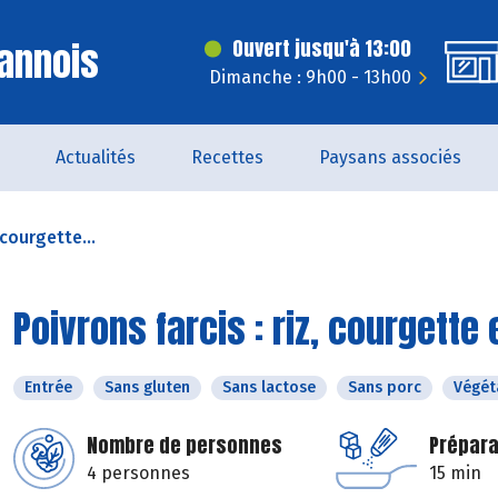
annois
Ouvert jusqu'à 13:00
Dimanche : 9h00 - 13h00
Actualités
Recettes
Paysans associés
 courgette...
Poivrons farcis : riz, courgett
Entrée
Sans gluten
Sans lactose
Sans porc
Végét
Nombre de personnes
Prépara
4 personnes
15 min