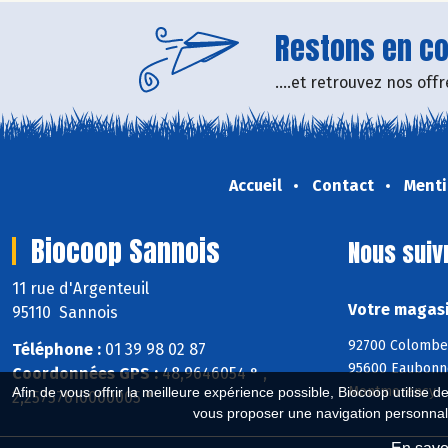
Restons en con
....et retrouvez nos of
Accueil
Contact
Menti
Biocoop Sannois
Nous suiv
11 rue d'Argenteuil
Votre magasi
95110 Sannois
92700 Colombes,
Téléphone :
01 39 98 02 87
95600 Eaubonne,
Coordonnées GPS :
48,9646054 ° ,
Montmorency
Afin de vous offrir la meilleure expérience possible, Biocoop utilise d
2,25757610000005 °
vous proposer une navigation personnal