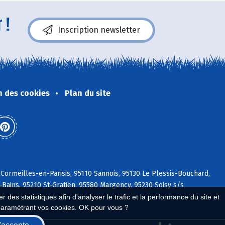
 !
Inscription newsletter
n des cookies
Plan du site
Cormeilles-en-Parisis, 95110 Sannois, 95130 Le Plessis-Bouchard,
Bains, 95210 St-Gratien, 95580 Margency, 95230 Soisy s/s
 des statistiques afin d'analyser le trafic et la performance du site et
paramétrant vos cookies. OK pour vous ?