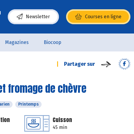
Newsletter
Courses en ligne
(s’ouvre dans une nouvelle fenêtre)
Magazines
Biocoop
Partager sur
e et fromage de chèvre
arien
Printemps
tion
Cuisson
45 min