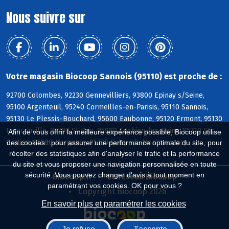
Nous suivre sur
Votre magasin Biocoop Sannois (95110) est proche de :
92700 Colombes, 92230 Gennevilliers, 93800 Epinay s/Seine,
95100 Argenteuil, 95240 Cormeilles-en-Parisis, 95110 Sannois,
95130 Le Plessis-Bouchard, 95600 Eaubonne, 95120 Ermont, 95130
Franconville, 95390 St-Prix, 95880 Enghien-les-Bains, 95210 St-
Afin de vous offrir la meilleure expérience possible, Biocoop utilise
Gratien, 95580 Margency, 95230 Soisy s/s Montmorency
des cookies : pour assurer une performance optimale du site, pour
récolter des statistiques afin d'analyser le trafic et la performance
du site et vous proposer une navigation personnalisée en toute
sécurité. Vous pouvez changer d'avis à tout moment en
Biocoop.fr
Le réseau Biocoop
paramétrant vos cookies. OK pour vous ?
Copyright Biocoop 2026
En savoir plus et paramétrer les cookies