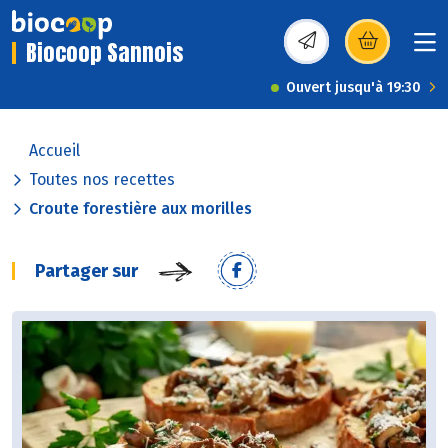
Biocoop Sannois
(s’ouvre dans une nou
Ouvert jusqu'à 19:30
Accueil
Toutes nos recettes
Croute forestière aux morilles
Partager sur