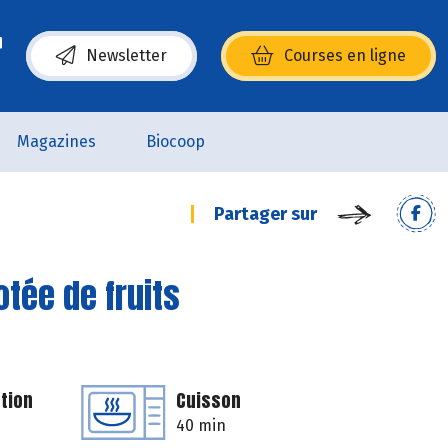
Newsletter
Courses en ligne
(s’ouvre dans une nouvelle fenêtre)
Magazines
Biocoop
Partager sur
tée de fruits
tion
Cuisson
40 min