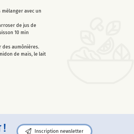
is mélanger avec un
rroser de jus de
cuisson 10 min
er des aumônières.
midon de maïs, le lait
 !
Inscription newsletter