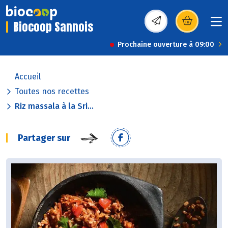
Biocoop Sannois
(s’ouvre dans une nou
Prochaine ouverture à 09:00
Accueil
Toutes nos recettes
Riz massala à la Sri...
Partager sur