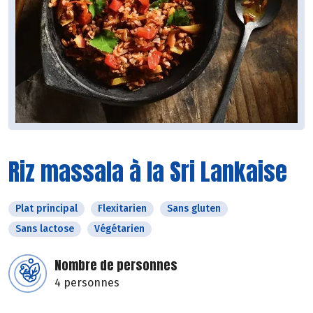
Riz massala à la Sri Lankaise
Plat principal
Flexitarien
Sans gluten
Sans lactose
Végétarien
Nombre de personnes
4 personnes