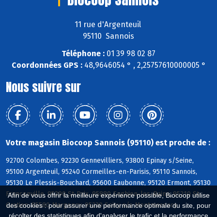
11 rue d'Argenteuil
95110 Sannois
Téléphone :
01 39 98 02 87
Coordonnées GPS :
48,9646054 ° , 2,25757610000005 °
Nous suivre sur
Votre magasin Biocoop Sannois (95110) est proche de :
92700 Colombes, 92230 Gennevilliers, 93800 Epinay s/Seine,
95100 Argenteuil, 95240 Cormeilles-en-Parisis, 95110 Sannois,
95130 Le Plessis-Bouchard, 95600 Eaubonne, 95120 Ermont, 95130
Franconville, 95390 St-Prix, 95880 Enghien-les-Bains, 95210 St-
Afin de vous offrir la meilleure expérience possible, Biocoop utilise
Gratien, 95580 Margency, 95230 Soisy s/s Montmorency
des cookies : pour assurer une performance optimale du site, pour
récolter des statistiques afin d'analyser le trafic et la performance