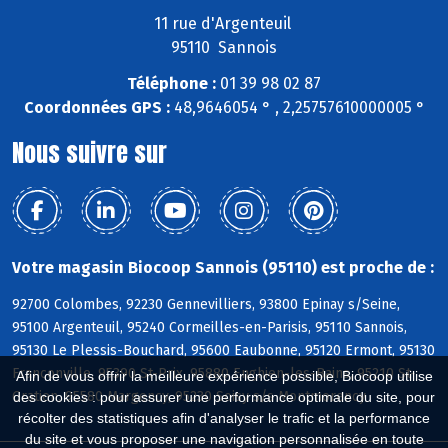
11 rue d'Argenteuil
95110 Sannois
Téléphone :
01 39 98 02 87
Coordonnées GPS :
48,9646054 ° , 2,25757610000005 °
Nous suivre sur
Votre magasin Biocoop Sannois (95110) est proche de :
92700 Colombes, 92230 Gennevilliers, 93800 Epinay s/Seine,
95100 Argenteuil, 95240 Cormeilles-en-Parisis, 95110 Sannois,
95130 Le Plessis-Bouchard, 95600 Eaubonne, 95120 Ermont, 95130
Franconville, 95390 St-Prix, 95880 Enghien-les-Bains, 95210 St-
Afin de vous offrir la meilleure expérience possible, Biocoop utilise
Gratien, 95580 Margency, 95230 Soisy s/s Montmorency
des cookies : pour assurer une performance optimale du site, pour
récolter des statistiques afin d'analyser le trafic et la performance
du site et vous proposer une navigation personnalisée en toute