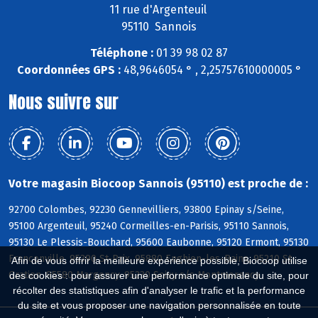
11 rue d'Argenteuil
95110 Sannois
Téléphone :
01 39 98 02 87
Coordonnées GPS :
48,9646054 ° , 2,25757610000005 °
Nous suivre sur
Votre magasin Biocoop Sannois (95110) est proche de :
92700 Colombes, 92230 Gennevilliers, 93800 Epinay s/Seine,
95100 Argenteuil, 95240 Cormeilles-en-Parisis, 95110 Sannois,
95130 Le Plessis-Bouchard, 95600 Eaubonne, 95120 Ermont, 95130
Franconville, 95390 St-Prix, 95880 Enghien-les-Bains, 95210 St-
Afin de vous offrir la meilleure expérience possible, Biocoop utilise
Gratien, 95580 Margency, 95230 Soisy s/s Montmorency
des cookies : pour assurer une performance optimale du site, pour
récolter des statistiques afin d'analyser le trafic et la performance
du site et vous proposer une navigation personnalisée en toute