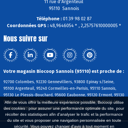
11 rue d'Argenteuil
95110 Sannois
Téléphone :
01 39 98 02 87
Coordonnées GPS :
48,9646054 ° , 2,25757610000005 °
Nous suivre sur
Votre magasin Biocoop Sannois (95110) est proche de :
92700 Colombes, 92230 Gennevilliers, 93800 Epinay s/Seine,
95100 Argenteuil, 95240 Cormeilles-en-Parisis, 95110 Sannois,
95130 Le Plessis-Bouchard, 95600 Eaubonne, 95120 Ermont, 95130
Franconville, 95390 St-Prix, 95880 Enghien-les-Bains, 95210 St-
Afin de vous offrir la meilleure expérience possible, Biocoop utilise
Gratien, 95580 Margency, 95230 Soisy s/s Montmorency
des cookies : pour assurer une performance optimale du site, pour
récolter des statistiques afin d'analyser le trafic et la performance
du site et vous proposer une navigation personnalisée en toute
sécurité. Vous pouvez changer d'avis à tout moment en
Biocoop.fr
Le réseau Biocoop