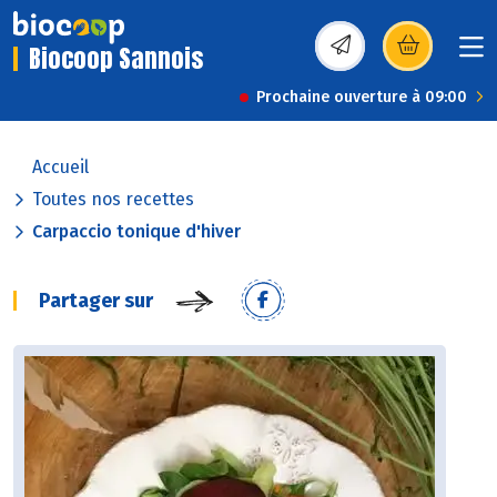
Biocoop Sannois
(s’ouvre dans une nou
Prochaine ouverture à 09:00
Accueil
Toutes nos recettes
Carpaccio tonique d'hiver
Partager sur